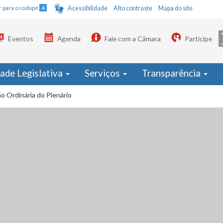
Ir para o rodapé
4
Acessibilidade
Alto contraste
Mapa do site
Eventos
Agenda
Fale com a Câmara
Participe
dade Legislativa
Serviços
Transparência
o Ordinária do Plenário