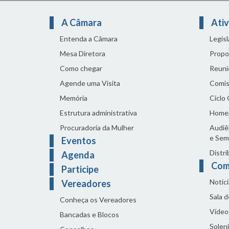
A Câmara
Ativ
Entenda a Câmara
Legis
Mesa Diretora
Propo
Como chegar
Reuni
Agende uma Visita
Comis
Memória
Ciclo
Estrutura administrativa
Home
Procuradoria da Mulher
Audiên
e Sem
Eventos
Distri
Agenda
Com
Participe
Notíci
Vereadores
Sala 
Conheça os Vereadores
Vídeo
Bancadas e Blocos
Solen