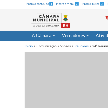
Ir para o conteúdo
1
Ir para o menu
2
Ir para a busca
3
A Câmara
Vereadores
Ativi
Início
>
Comunicação
>
Vídeos
>
Reuniões
>
24ª Reuniã