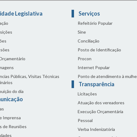
idade Legislativa
Serviços
lação
Refeitório Popular
sições
Sine
ões
Conciliação
sões
Posto de Identificação
 Orçamentário
Procon
nagens
Internet Popular
cias Públicas, Visitas Técnicas
Ponto de atendimento à mulhe
inários
Transparência
buição do dia
Licitações
unicação
Atuação dos vereadores
as
Execução Orçamentária
de Imprensa
Pessoal
s de Reuniões
Verba Indenizatória
idades