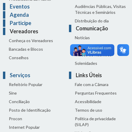
Eventos
Audiências Públicas, Visitas
Técnicas e Seminários
Agenda
Distribuição do dia
Participe
Comunicação
Vereadores
Notícias
Conheça os Vereadores
Sala de Imprensa
Bancadas e Blocos
Vídeos de Reuniões
Conselhos
Solenidades
Serviços
Links Úteis
Refeitório Popular
Fale com a Câmara
Sine
Perguntas Frequentes
Conciliação
Acessibilidade
Posto de Identificação
Termos de uso
Procon
Política de privacidade
(SILAP)
Internet Popular