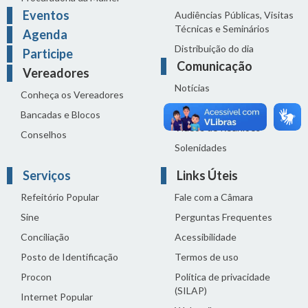
Eventos
Audiências Públicas, Visitas
Técnicas e Seminários
Agenda
Distribuição do dia
Participe
Comunicação
Vereadores
Notícias
Conheça os Vereadores
Sala de Imprensa
Bancadas e Blocos
Vídeos de Reuniões
Conselhos
Solenidades
Serviços
Links Úteis
Refeitório Popular
Fale com a Câmara
Sine
Perguntas Frequentes
Conciliação
Acessibilidade
Posto de Identificação
Termos de uso
Procon
Política de privacidade
(SILAP)
Internet Popular