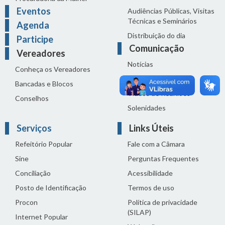
Eventos
Audiências Públicas, Visitas
Técnicas e Seminários
Agenda
Distribuição do dia
Participe
Comunicação
Vereadores
Notícias
Conheça os Vereadores
Sala de Imprensa
Bancadas e Blocos
Vídeos de Reuniões
Conselhos
Solenidades
Serviços
Links Úteis
Refeitório Popular
Fale com a Câmara
Sine
Perguntas Frequentes
Conciliação
Acessibilidade
Posto de Identificação
Termos de uso
Procon
Política de privacidade
(SILAP)
Internet Popular