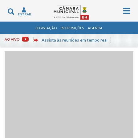
Togg
Toggle
ENTRAR
navig
navigation
LEGISLAÇÃO
PROPOSIÇÕES
AGENDA
AO VIVO
Assista às reuniões em tempo real