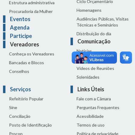
Ciclo Orçamentário
Estrutura administrativa
Homenagens
Procuradoria da Mulher
Eventos
Audiências Públicas, Visitas
Técnicas e Seminários
Agenda
Distribuição do dia
Participe
Comunicação
Vereadores
Notícias
Conheça os Vereadores
Sala de Imprensa
Bancadas e Blocos
Vídeos de Reuniões
Conselhos
Solenidades
Serviços
Links Úteis
Refeitório Popular
Fale com a Câmara
Sine
Perguntas Frequentes
Conciliação
Acessibilidade
Posto de Identificação
Termos de uso
Procon
Política de privacidade