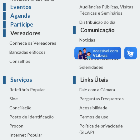
Eventos
Audiências Públicas, Visitas
Técnicas e Seminários
Agenda
Distribuição do dia
Participe
Comunicação
Vereadores
Notícias
Conheça os Vereadores
Sala de Imprensa
Bancadas e Blocos
Vídeos de Reuniões
Conselhos
Solenidades
Serviços
Links Úteis
Refeitório Popular
Fale com a Câmara
Sine
Perguntas Frequentes
Conciliação
Acessibilidade
Posto de Identificação
Termos de uso
Procon
Política de privacidade
(SILAP)
Internet Popular