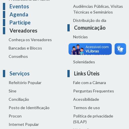
Eventos
Audiências Públicas, Visitas
Técnicas e Seminários
Agenda
Distribuição do dia
Participe
Comunicação
Vereadores
Notícias
Conheça os Vereadores
Sala de Imprensa
Bancadas e Blocos
Vídeos de Reuniões
Conselhos
Solenidades
Serviços
Links Úteis
Refeitório Popular
Fale com a Câmara
Sine
Perguntas Frequentes
Conciliação
Acessibilidade
Posto de Identificação
Termos de uso
Procon
Política de privacidade
(SILAP)
Internet Popular