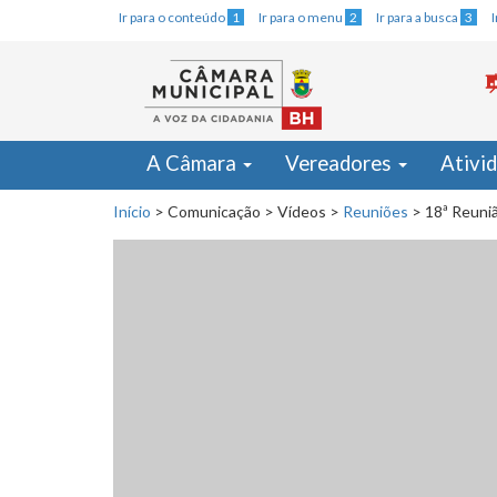
Ir para o conteúdo
1
Ir para o menu
2
Ir para a busca
3
A Câmara
Vereadores
Ativi
Início
>
Comunicação
>
Vídeos
>
Reuniões
>
18ª Reuniã