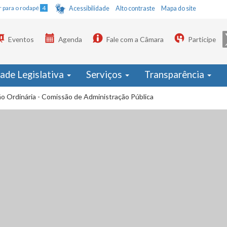
Ir para o rodapé
4
Acessibilidade
Alto contraste
Mapa do site
Eventos
Agenda
Fale com a Câmara
Participe
dade Legislativa
Serviços
Transparência
o Ordinária - Comissão de Administração Pública