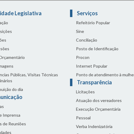
idade Legislativa
Serviços
lação
Refeitório Popular
sições
Sine
ões
Conciliação
sões
Posto de Identificação
 Orçamentário
Procon
nagens
Internet Popular
cias Públicas, Visitas Técnicas
Ponto de atendimento à mulhe
inários
Transparência
buição do dia
Licitações
unicação
Atuação dos vereadores
as
Execução Orçamentária
de Imprensa
Pessoal
s de Reuniões
Verba Indenizatória
idades