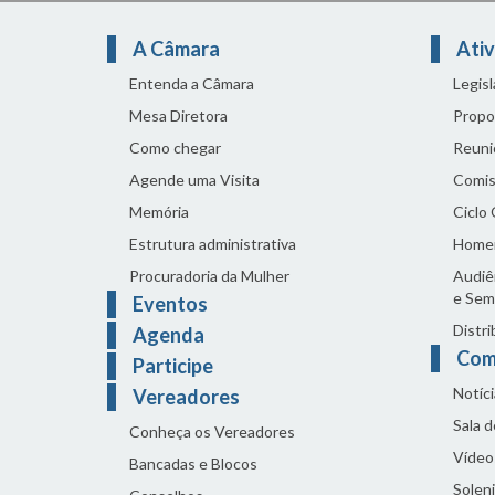
A Câmara
Ativ
Entenda a Câmara
Legis
Mesa Diretora
Propo
Como chegar
Reuni
Agende uma Visita
Comis
Memória
Ciclo
Estrutura administrativa
Home
Procuradoria da Mulher
Audiên
e Sem
Eventos
Distri
Agenda
Com
Participe
Notíci
Vereadores
Sala 
Conheça os Vereadores
Vídeo
Bancadas e Blocos
Solen