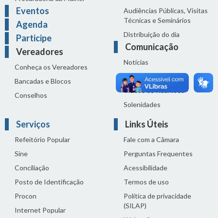
Eventos
Audiências Públicas, Visitas
Técnicas e Seminários
Agenda
Distribuição do dia
Participe
Comunicação
Vereadores
Notícias
Conheça os Vereadores
Sala de Imprensa
Bancadas e Blocos
Vídeos de Reuniões
Conselhos
Solenidades
Serviços
Links Úteis
Refeitório Popular
Fale com a Câmara
Sine
Perguntas Frequentes
Conciliação
Acessibilidade
Posto de Identificação
Termos de uso
Procon
Política de privacidade
(SILAP)
Internet Popular