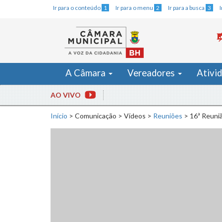
Ir para o conteúdo
1
Ir para o menu
2
Ir para a busca
3
A Câmara
Vereadores
Ativi
AO VIVO
Início
>
Comunicação
>
Vídeos
>
Reuniões
>
16ª Reuniã