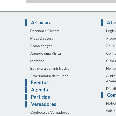
A Câmara
Ativ
Entenda a Câmara
Legis
Mesa Diretora
Propo
Como chegar
Reuni
Agende uma Visita
Comis
Memória
Ciclo
Estrutura administrativa
Home
Procuradoria da Mulher
Audiên
e Sem
Eventos
Distri
Agenda
Com
Participe
Notíci
Vereadores
Sala 
Conheça os Vereadores