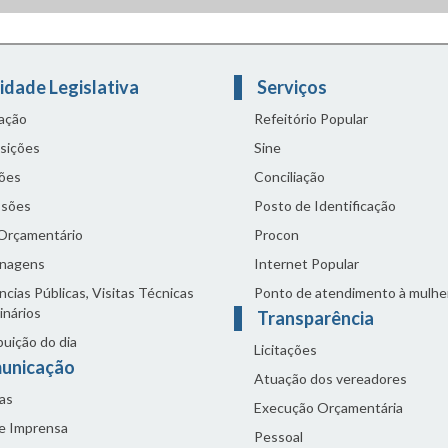
idade Legislativa
Serviços
lação
Refeitório Popular
sições
Sine
ões
Conciliação
sões
Posto de Identificação
 Orçamentário
Procon
nagens
Internet Popular
cias Públicas, Visitas Técnicas
Ponto de atendimento à mulhe
inários
Transparência
buição do dia
Licitações
unicação
Atuação dos vereadores
as
Execução Orçamentária
de Imprensa
Pessoal