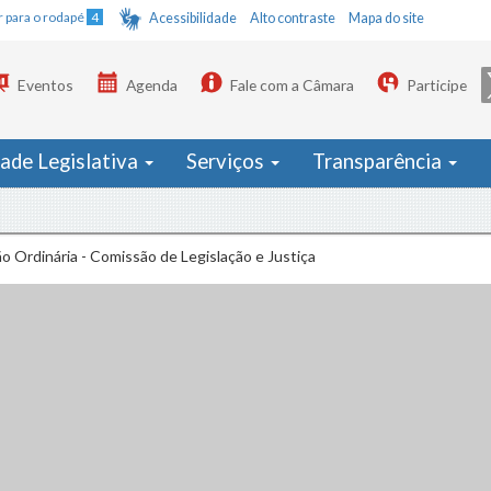
Ir para o rodapé
4
Acessibilidade
Alto contraste
Mapa do site
Eventos
Agenda
Fale com a Câmara
Participe
dade Legislativa
Serviços
Transparência
o Ordinária - Comissão de Legislação e Justiça