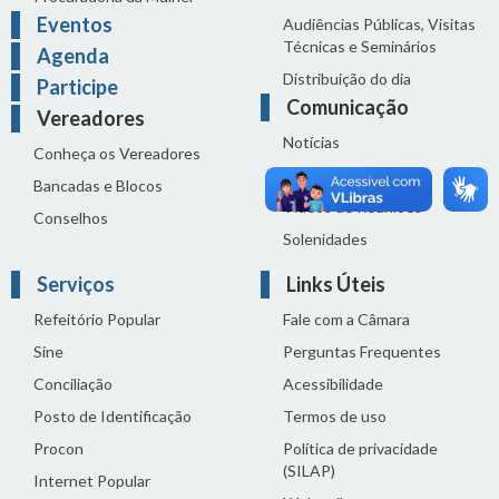
Eventos
Audiências Públicas, Visitas
Técnicas e Seminários
Agenda
Distribuição do dia
Participe
Comunicação
Vereadores
Notícias
Conheça os Vereadores
Sala de Imprensa
Bancadas e Blocos
Vídeos de Reuniões
Conselhos
Solenidades
Serviços
Links Úteis
Refeitório Popular
Fale com a Câmara
Sine
Perguntas Frequentes
Conciliação
Acessibilidade
Posto de Identificação
Termos de uso
Procon
Política de privacidade
(SILAP)
Internet Popular