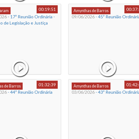
00:19:51
00:37
Caram
Amynthas de Barros
026
- 17ª Reunião Ordinária -
09/06/2026
- 45ª Reunião Ordinári
 de Legislação e Justiça
01:32:39
01:42
s de Barros
Amynthas de Barros
026
- 44ª Reunião Ordinária
03/06/2026
- 43ª Reunião Ordinári