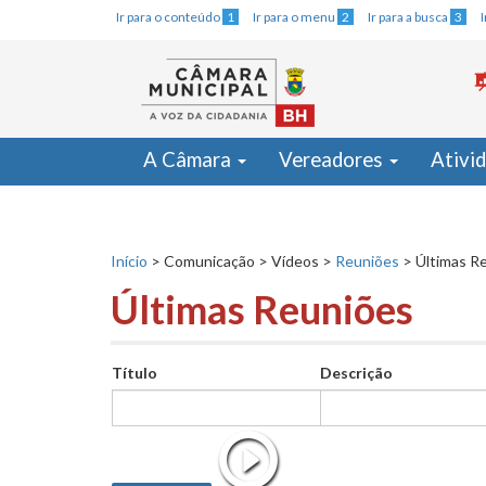
Ir para o conteúdo
1
Ir para o menu
2
Ir para a busca
3
A Câmara
Vereadores
Ativi
Início
>
Comunicação
>
Vídeos
>
Reuniões
>
Últimas R
Últimas Reuniões
Título
Descrição