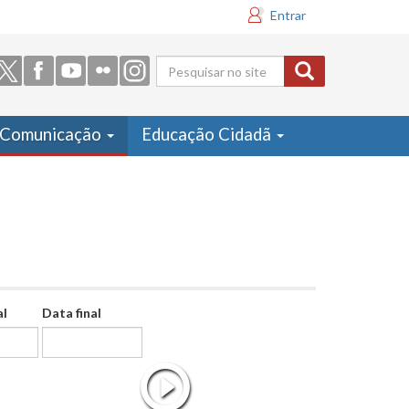
Entrar
Formulário
de busca
Comunicação
Educação Cidadã
al
Data final
Data