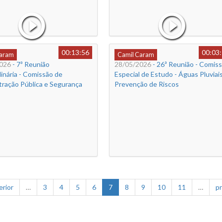
00:13:56
00:03
Caram
Camil Caram
026
- 7ª Reunião
28/05/2026
- 26ª Reunião - Comis
inária - Comissão de
Especial de Estudo - Águas Pluviai
tração Pública e Segurança
Prevenção de Riscos
erior
…
3
4
5
6
7
8
9
10
11
…
pr