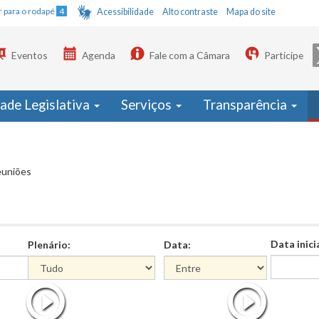
Ir para o rodapé
4
Acessibilidade
Alto contraste
Mapa do site
Eventos
Agenda
Fale com a Câmara
Participe
dade Legislativa
Serviços
Transparência
euniões
Data inici
Plenário:
Data:
Data
Data