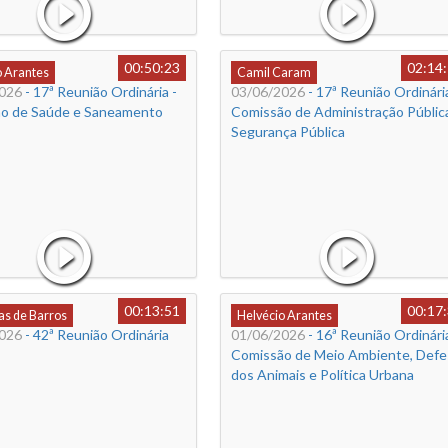
00:50:23
02:14
o Arantes
Camil Caram
026
- 17ª Reunião Ordinária -
03/06/2026
- 17ª Reunião Ordinária
o de Saúde e Saneamento
Comissão de Administração Públic
Segurança Pública
00:13:51
00:17
s de Barros
Helvécio Arantes
026
- 42ª Reunião Ordinária
01/06/2026
- 16ª Reunião Ordinária
Comissão de Meio Ambiente, Defe
dos Animais e Política Urbana