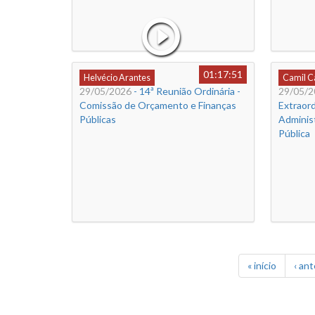
01:17:51
Helvécio Arantes
Camil 
29/05/2026
- 14ª Reunião Ordinária -
29/05/2
Comissão de Orçamento e Finanças
Extraord
Públicas
Adminis
Pública
« início
‹ ant