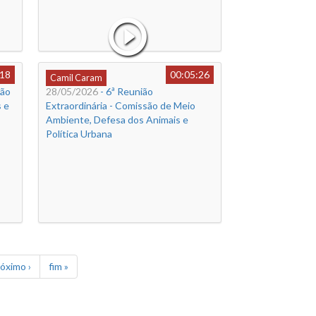
:18
00:05:26
Camil Caram
são
28/05/2026
- 6ª Reunião
s e
Extraordinária - Comissão de Meio
Ambiente, Defesa dos Animais e
Política Urbana
óximo ›
fim »