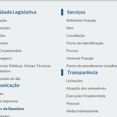
idade Legislativa
Serviços
lação
Refeitório Popular
sições
Sine
ões
Conciliação
sões
Posto de Identificação
 Orçamentário
Procon
nagens
Internet Popular
cias Públicas, Visitas Técnicas
Ponto de atendimento à mulhe
inários
Transparência
buição do dia
Licitações
unicação
Atuação dos vereadores
as
Execução Orçamentária
de Imprensa
Pessoal
s de Reuniões
Verba Indenizatória
idades