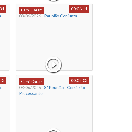
:31
00:06:11
Camil Caram
a
08/06/2026
- Reunião Conjunta
:43
00:08:03
Camil Caram
a
03/06/2026
- 8ª Reunião - Comissão
Processante