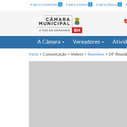
Ir para o conteúdo
1
Ir para o menu
2
Ir para a busca
3
A Câmara
Vereadores
Ativi
Início
>
Comunicação
>
Vídeos
>
Reuniões
>
14ª Reuniã