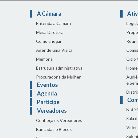
A Câmara
Ativ
Entenda a Câmara
Legis
Mesa Diretora
Propo
Como chegar
Reuni
Agende uma Visita
Comis
Memória
Ciclo
Estrutura administrativa
Home
Procuradoria da Mulher
Audiên
e Sem
Eventos
Distri
Agenda
Com
Participe
Notíci
Vereadores
Sala 
Conheça os Vereadores
Vídeo
Bancadas e Blocos
Solen