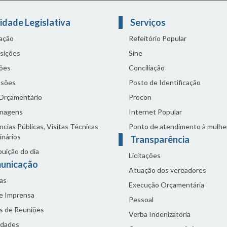
idade Legislativa
Serviços
lação
Refeitório Popular
sições
Sine
ões
Conciliação
sões
Posto de Identificação
 Orçamentário
Procon
nagens
Internet Popular
cias Públicas, Visitas Técnicas
Ponto de atendimento à mulhe
inários
Transparência
buição do dia
Licitações
unicação
Atuação dos vereadores
as
Execução Orçamentária
de Imprensa
Pessoal
s de Reuniões
Verba Indenizatória
idades