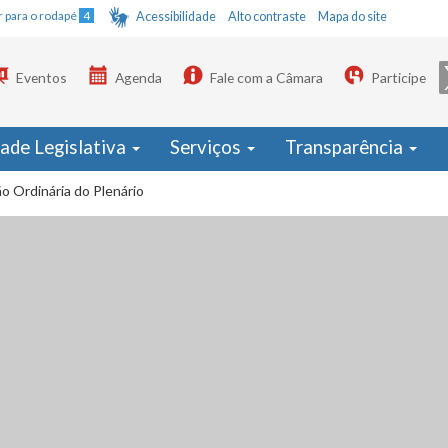
Ir para o rodapé
4
Acessibilidade
Alto contraste
Mapa do site
Eventos
Agenda
Fale com a Câmara
Participe
dade Legislativa
Serviços
Transparência
o Ordinária do Plenário