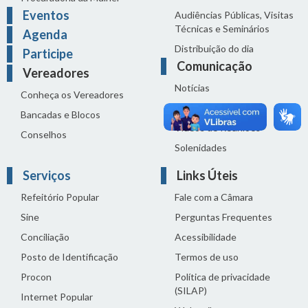
Eventos
Audiências Públicas, Visitas
Técnicas e Seminários
Agenda
Distribuição do dia
Participe
Comunicação
Vereadores
Notícias
Conheça os Vereadores
Sala de Imprensa
Bancadas e Blocos
Vídeos de Reuniões
Conselhos
Solenidades
Serviços
Links Úteis
Refeitório Popular
Fale com a Câmara
Sine
Perguntas Frequentes
Conciliação
Acessibilidade
Posto de Identificação
Termos de uso
Procon
Política de privacidade
(SILAP)
Internet Popular