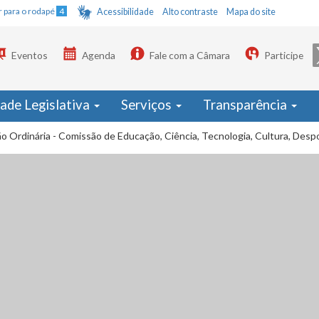
Ir para o rodapé
4
Acessibilidade
Alto contraste
Mapa do site
Eventos
Agenda
Fale com a Câmara
Participe
dade Legislativa
Serviços
Transparência
o Ordinária - Comissão de Educação, Ciência, Tecnologia, Cultura, Desp