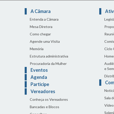
A Câmara
Ativ
Entenda a Câmara
Legis
Mesa Diretora
Propo
Como chegar
Reuni
Agende uma Visita
Comis
Memória
Ciclo
Estrutura administrativa
Home
Procuradoria da Mulher
Audiên
e Sem
Eventos
Distri
Agenda
Com
Participe
Notíci
Vereadores
Sala 
Conheça os Vereadores
Vídeo
Bancadas e Blocos
Solen