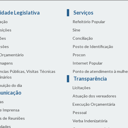
idade Legislativa
Serviços
lação
Refeitório Popular
sições
Sine
ões
Conciliação
sões
Posto de Identificação
 Orçamentário
Procon
nagens
Internet Popular
cias Públicas, Visitas Técnicas
Ponto de atendimento à mulhe
inários
Transparência
buição do dia
Licitações
unicação
Atuação dos vereadores
as
Execução Orçamentária
de Imprensa
Pessoal
s de Reuniões
Verba Indenizatória
idades