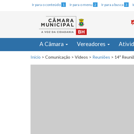
Ir para o conteúdo
1
Ir para o menu
2
Ir para a busca
3
A Câmara
Vereadores
Ativi
Início
>
Comunicação
>
Vídeos
>
Reuniões
>
14ª Reuniã