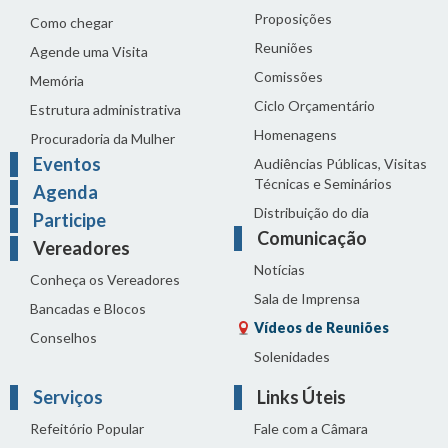
Proposições
Como chegar
Reuniões
Agende uma Visita
Comissões
Memória
Ciclo Orçamentário
Estrutura administrativa
Homenagens
Procuradoria da Mulher
Eventos
Audiências Públicas, Visitas
Técnicas e Seminários
Agenda
Distribuição do dia
Participe
Comunicação
Vereadores
Notícias
Conheça os Vereadores
Sala de Imprensa
Bancadas e Blocos
Vídeos de Reuniões
Conselhos
Solenidades
Serviços
Links Úteis
Refeitório Popular
Fale com a Câmara