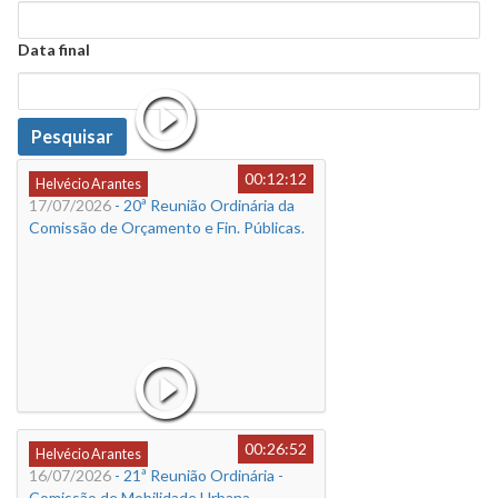
Data
Data final
Data
Pesquisar
00:12:12
Helvécio Arantes
17/07/2026
- 20ª Reunião Ordinária da
Comissão de Orçamento e Fin. Públicas.
00:26:52
Helvécio Arantes
16/07/2026
- 21ª Reunião Ordinária -
Comissão de Mobilidade Urbana,