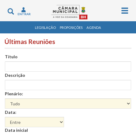
Togg
Toggle
ENTRAR
navig
navigation
LEGISLAÇÃO
PROPOSIÇÕES
AGENDA
Últimas Reuniões
Título
Descrição
Plenário:
Data:
Data
Data inicial