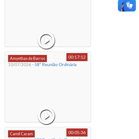
00:17:12
Amynthas de Barros
10/07/2026
- 58ª Reunião Ordinária
00:05:36
Camil Caram