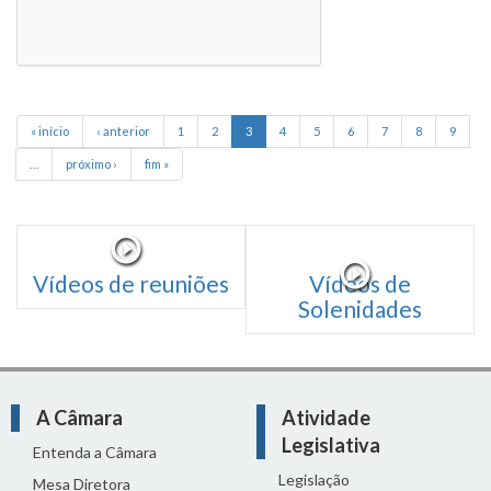
« início
‹ anterior
1
2
3
4
5
6
7
8
9
…
próximo ›
fim »
Vídeos de reuniões
Vídeos de
Solenidades
A Câmara
Atividade
Legislativa
Entenda a Câmara
Legislação
Mesa Diretora