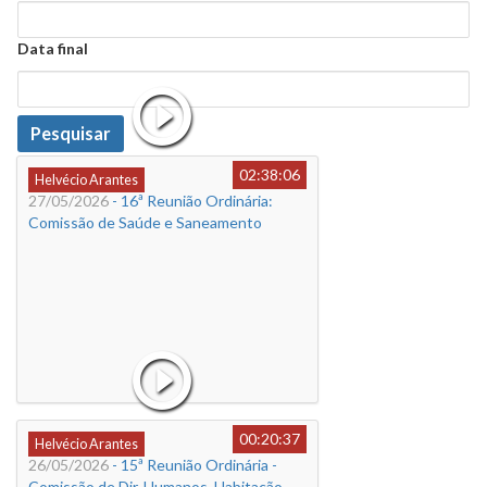
Data
Data final
Data
Pesquisar
02:38:06
Helvécio Arantes
27/05/2026
- 16ª Reunião Ordinária:
Comissão de Saúde e Saneamento
00:20:37
Helvécio Arantes
26/05/2026
- 15ª Reunião Ordinária -
Comissão de Dir. Humanos, Habitação,