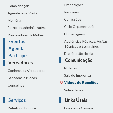
Proposições
Como chegar
Reuniões
Agende uma Visita
Comissões
Memória
Ciclo Orçamentário
Estrutura administrativa
Homenagens
Procuradoria da Mulher
Eventos
Audiências Públicas, Visitas
Técnicas e Seminários
Agenda
Distribuição do dia
Participe
Comunicação
Vereadores
Notícias
Conheça os Vereadores
Sala de Imprensa
Bancadas e Blocos
Vídeos de Reuniões
Conselhos
Solenidades
Serviços
Links Úteis
Refeitório Popular
Fale com a Câmara