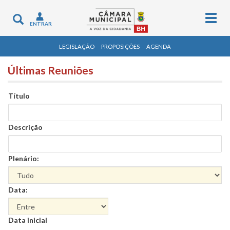
Togg
Toggle
ENTRAR
navig
navigation
LEGISLAÇÃO
PROPOSIÇÕES
AGENDA
Últimas Reuniões
Título
Descrição
Plenário:
Data:
Data
Data inicial