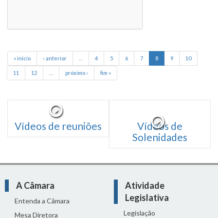
« início
‹ anterior
…
4
5
6
7
8
9
10
11
12
…
próximo ›
fim »
Vídeos de reuniões
Vídeos de
Solenidades
A Câmara
Atividade
Legislativa
Entenda a Câmara
Legislação
Mesa Diretora