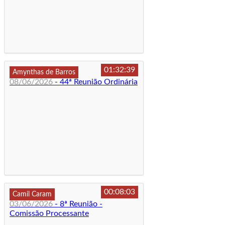
01:32:39
Amynthas de Barros
08/06/2026
- 44ª Reunião Ordinária
00:08:03
Camil Caram
03/06/2026
- 8ª Reunião -
Comissão Processante