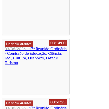
03:14:00
Helvécio Arantes
03/06/2026
- 17ª Reunião Ordinária
- Comissão de Educação, Ciência,
Tec., Cultura, Desporto, Lazer e
Turismo
00:50:23
Helvécio Arantes
03/06/2026
- 17ª Reunião Ordinária