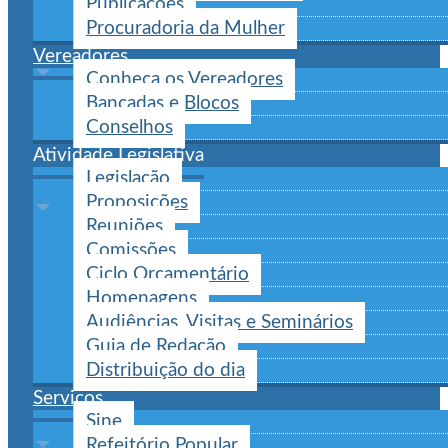
Publicações
Procuradoria da Mulher
Vereadores
Conheça os Vereadores
Bancadas e Blocos
Conselhos
Atividade Legislativa
Legislação
Proposições
Reuniões
Comissões
Ciclo Orçamentário
Homenagens
Audiências, Visitas e Seminários
Guia de Redação
Distribuição do dia
Serviços
Sine
Refeitório Popular