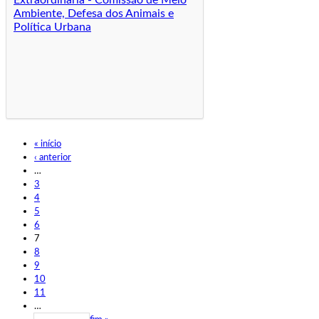
Extraordinária - Comissão de Meio
Ambiente, Defesa dos Animais e
Política Urbana
« início
‹ anterior
…
3
4
5
6
7
8
9
10
11
…