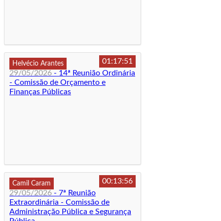
01:17:51
Helvécio Arantes
29/05/2026
- 14ª Reunião Ordinária
- Comissão de Orçamento e
Finanças Públicas
00:13:56
Camil Caram
29/05/2026
- 7ª Reunião
Extraordinária - Comissão de
Administração Pública e Segurança