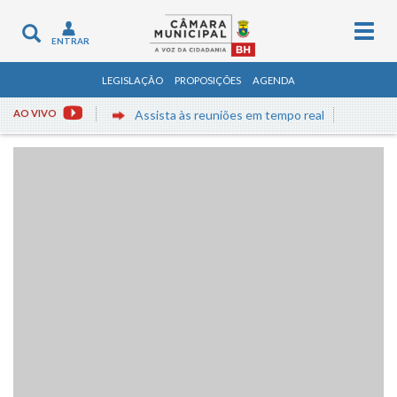
Togg
Toggle
ENTRAR
navig
navigation
LEGISLAÇÃO
PROPOSIÇÕES
AGENDA
AO VIVO
Assista às reuniões em tempo real