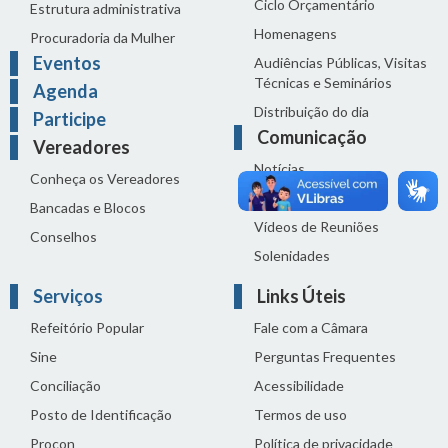
Ciclo Orçamentário
Estrutura administrativa
Homenagens
Procuradoria da Mulher
Eventos
Audiências Públicas, Visitas
Técnicas e Seminários
Agenda
Distribuição do dia
Participe
Comunicação
Vereadores
Notícias
Conheça os Vereadores
Sala de Imprensa
Bancadas e Blocos
Vídeos de Reuniões
Conselhos
Solenidades
Serviços
Links Úteis
Refeitório Popular
Fale com a Câmara
Sine
Perguntas Frequentes
Conciliação
Acessibilidade
Posto de Identificação
Termos de uso
Procon
Política de privacidade