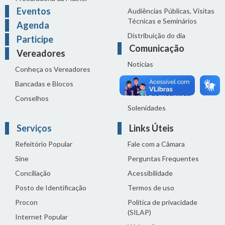
Eventos
Audiências Públicas, Visitas
Técnicas e Seminários
Agenda
Distribuição do dia
Participe
Comunicação
Vereadores
Notícias
Conheça os Vereadores
Sala de Imprensa
Bancadas e Blocos
Vídeos de Reuniões
Conselhos
Solenidades
Serviços
Links Úteis
Refeitório Popular
Fale com a Câmara
Sine
Perguntas Frequentes
Conciliação
Acessibilidade
Posto de Identificação
Termos de uso
Procon
Política de privacidade
(SILAP)
Internet Popular