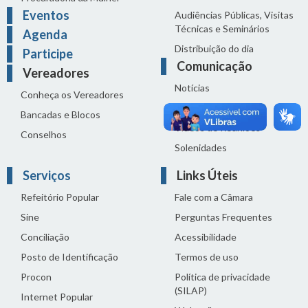
Eventos
Audiências Públicas, Visitas
Técnicas e Seminários
Agenda
Distribuição do dia
Participe
Comunicação
Vereadores
Notícias
Conheça os Vereadores
Sala de Imprensa
Bancadas e Blocos
Vídeos de Reuniões
Conselhos
Solenidades
Serviços
Links Úteis
Refeitório Popular
Fale com a Câmara
Sine
Perguntas Frequentes
Conciliação
Acessibilidade
Posto de Identificação
Termos de uso
Procon
Política de privacidade
(SILAP)
Internet Popular