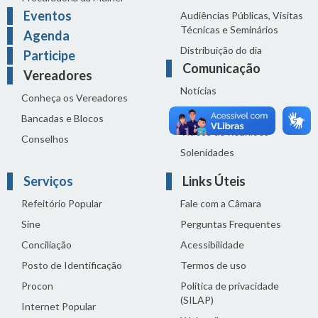
Eventos
Audiências Públicas, Visitas
Técnicas e Seminários
Agenda
Distribuição do dia
Participe
Comunicação
Vereadores
Notícias
Conheça os Vereadores
Sala de Imprensa
Bancadas e Blocos
Vídeos de Reuniões
Conselhos
Solenidades
Serviços
Links Úteis
Refeitório Popular
Fale com a Câmara
Sine
Perguntas Frequentes
Conciliação
Acessibilidade
Posto de Identificação
Termos de uso
Procon
Política de privacidade
(SILAP)
Internet Popular