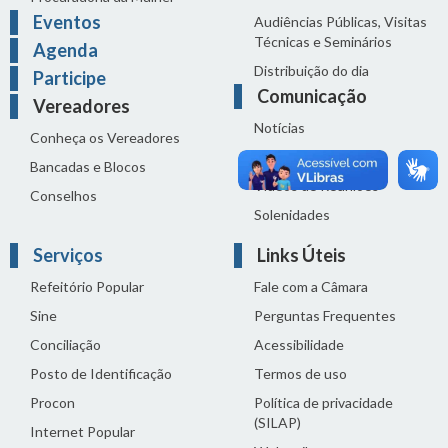
Eventos
Audiências Públicas, Visitas
Técnicas e Seminários
Agenda
Distribuição do dia
Participe
Comunicação
Vereadores
Notícias
Conheça os Vereadores
Sala de Imprensa
Bancadas e Blocos
Vídeos de Reuniões
Conselhos
Solenidades
Serviços
Links Úteis
Refeitório Popular
Fale com a Câmara
Sine
Perguntas Frequentes
Conciliação
Acessibilidade
Posto de Identificação
Termos de uso
Procon
Política de privacidade
(SILAP)
Internet Popular