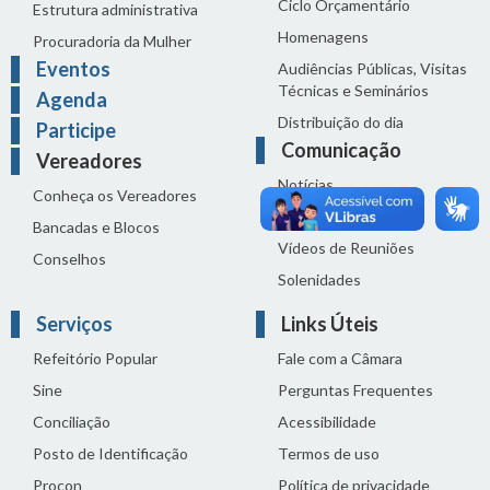
Ciclo Orçamentário
Estrutura administrativa
Homenagens
Procuradoria da Mulher
Eventos
Audiências Públicas, Visitas
Técnicas e Seminários
Agenda
Distribuição do dia
Participe
Comunicação
Vereadores
Notícias
Conheça os Vereadores
Sala de Imprensa
Bancadas e Blocos
Vídeos de Reuniões
Conselhos
Solenidades
Serviços
Links Úteis
Refeitório Popular
Fale com a Câmara
Sine
Perguntas Frequentes
Conciliação
Acessibilidade
Posto de Identificação
Termos de uso
Procon
Política de privacidade