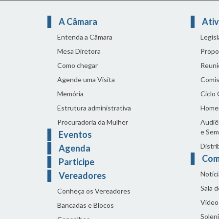
A Câmara
Ativ
Entenda a Câmara
Legis
Mesa Diretora
Propo
Como chegar
Reuni
Agende uma Visita
Comis
Memória
Ciclo
Estrutura administrativa
Home
Procuradoria da Mulher
Audiên
e Sem
Eventos
Distri
Agenda
Com
Participe
Notíci
Vereadores
Sala 
Conheça os Vereadores
Vídeo
Bancadas e Blocos
Solen