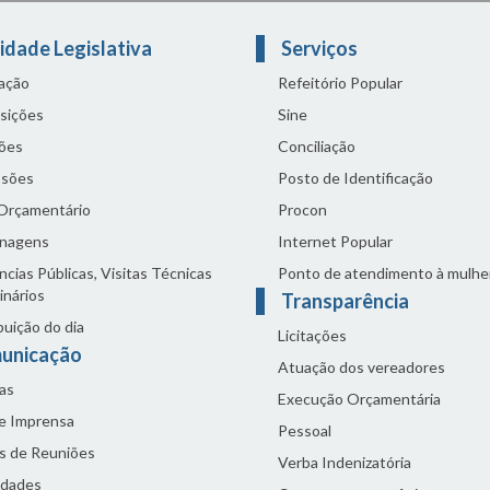
idade Legislativa
Serviços
lação
Refeitório Popular
sições
Sine
ões
Conciliação
sões
Posto de Identificação
 Orçamentário
Procon
nagens
Internet Popular
cias Públicas, Visitas Técnicas
Ponto de atendimento à mulhe
inários
Transparência
buição do dia
Licitações
unicação
Atuação dos vereadores
as
Execução Orçamentária
de Imprensa
Pessoal
s de Reuniões
Verba Indenizatória
idades