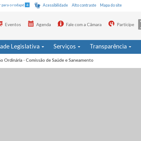
Ir para o rodapé
4
Acessibilidade
Alto contraste
Mapa do site
Eventos
Agenda
Fale com a Câmara
Participe
dade Legislativa
Serviços
Transparência
ão Ordinária - Comissão de Saúde e Saneamento