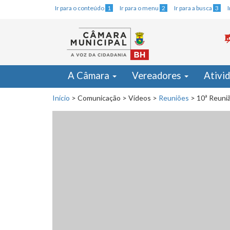
Ir para o conteúdo
1
Ir para o menu
2
Ir para a busca
3
A Câmara
Vereadores
Ativi
Início
>
Comunicação
>
Vídeos
>
Reuniões
>
10ª Reuni