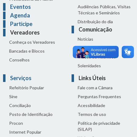
Eventos
Audiências Públicas, Visitas
Técnicas e Seminários
Agenda
Distribuição do dia
Participe
Comunicação
Vereadores
Notícias
Conheça os Vereadores
Sala de Imprensa
Bancadas e Blocos
Vídeos de Reuniões
Conselhos
Solenidades
Serviços
Links Úteis
Refeitório Popular
Fale com a Câmara
Sine
Perguntas Frequentes
Conciliação
Acessibilidade
Posto de Identificação
Termos de uso
Procon
Política de privacidade
(SILAP)
Internet Popular