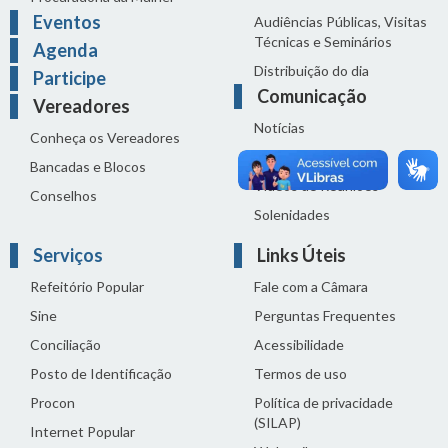
Eventos
Audiências Públicas, Visitas
Técnicas e Seminários
Agenda
Distribuição do dia
Participe
Comunicação
Vereadores
Notícias
Conheça os Vereadores
Sala de Imprensa
Bancadas e Blocos
Vídeos de Reuniões
Conselhos
Solenidades
Serviços
Links Úteis
Refeitório Popular
Fale com a Câmara
Sine
Perguntas Frequentes
Conciliação
Acessibilidade
Posto de Identificação
Termos de uso
Procon
Política de privacidade
(SILAP)
Internet Popular