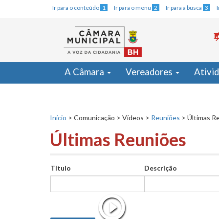
Ir para o conteúdo
1
Ir para o menu
2
Ir para a busca
3
A Câmara
Vereadores
Ativi
Início
>
Comunicação
>
Vídeos
>
Reuniões
>
Últimas R
Últimas Reuniões
Título
Descrição