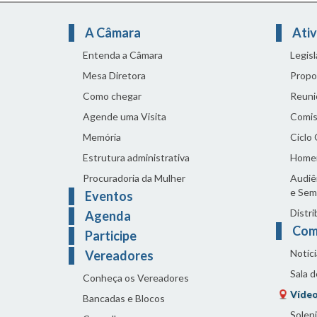
A Câmara
Ativ
Entenda a Câmara
Legis
Mesa Diretora
Propo
Como chegar
Reuni
Agende uma Visita
Comis
Memória
Ciclo
Estrutura administrativa
Home
Procuradoria da Mulher
Audiên
e Sem
Eventos
Distri
Agenda
Com
Participe
Notíci
Vereadores
Sala 
Conheça os Vereadores
Vídeo
Bancadas e Blocos
Solen