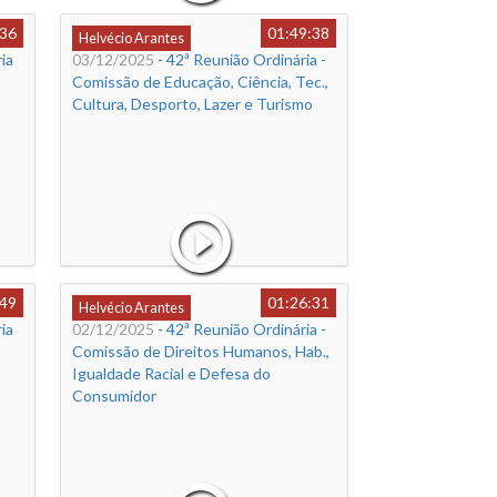
:36
01:49:38
Helvécio Arantes
ia
03/12/2025
- 42ª Reunião Ordinária -
Comissão de Educação, Ciência, Tec.,
Cultura, Desporto, Lazer e Turismo
:49
01:26:31
Helvécio Arantes
ia
02/12/2025
- 42ª Reunião Ordinária -
Comissão de Direitos Humanos, Hab.,
Igualdade Racial e Defesa do
Consumidor