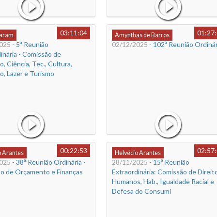
03:11:04
01:27
Caram
Amynthas de Barros
025
- 5ª Reunião
02/12/2025
- 102ª Reunião Ordinár
inária - Comissão de
, Ciência, Tec., Cultura,
o, Lazer e Turismo
00:22:53
02:57
o Arantes
Helvécio Arantes
025
- 38ª Reunião Ordinária -
28/11/2025
- 15ª Reunião
o de Orçamento e Finanças
Extraordinária: Comissão de Direit
Humanos, Hab., Igualdade Racial e
Defesa do Consumi