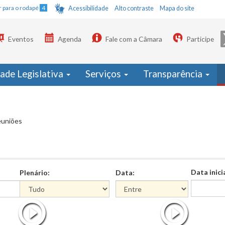
Ir para o rodapé
4
Acessibilidade
Alto contraste
Mapa do site
Eventos
Agenda
Fale com a Câmara
Participe
dade Legislativa
Serviços
Transparência
euniões
Data inici
Plenário:
Data:
Data
Data