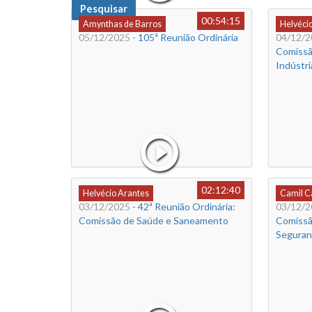
Pesquisar
00:54:15
Amynthas de Barros
Helvéci
05/12/2025
- 105ª Reunião Ordinária
04/12/2
Comissã
Indústri
02:12:40
Helvécio Arantes
Camil 
03/12/2025
- 42ª Reunião Ordinária:
03/12/2
Comissão de Saúde e Saneamento
Comissã
Seguran