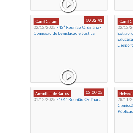
00:32:41
Camil Caram
Camil 
02/12/2025
- 42ª Reunião Ordinária -
02/12/2
Comissão de Legislação e Justiça
Extraord
Educação
Desport
02:00:05
Amynthas de Barros
Helvéci
01/12/2025
- 101ª Reunião Ordinária
28/11/2
Comissã
Públicas