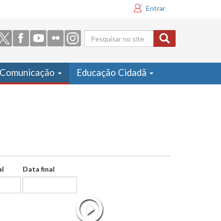
Entrar
Formulário
de busca
Comunicação
Educação Cidadã
al
Data final
Data