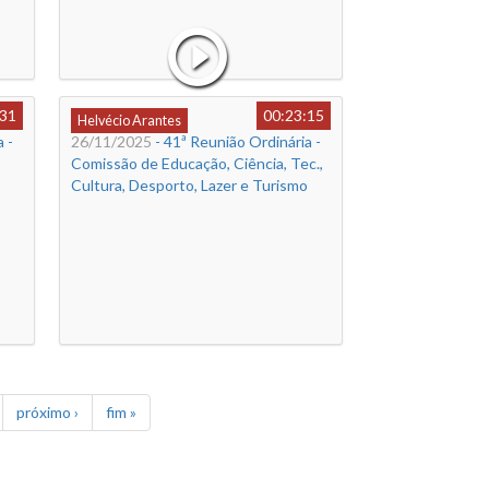
:31
00:23:15
Helvécio Arantes
 -
26/11/2025
- 41ª Reunião Ordinária -
Comissão de Educação, Ciência, Tec.,
Cultura, Desporto, Lazer e Turismo
próximo ›
fim »