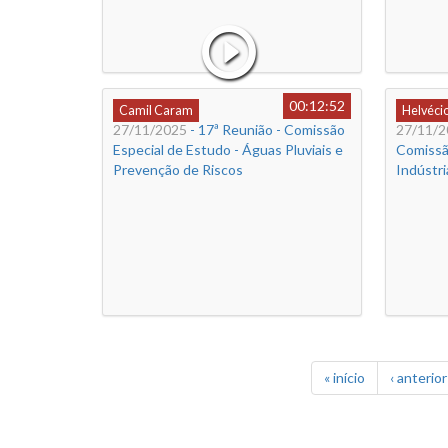
00:12:52
Camil Caram
Helvéci
27/11/2025
- 17ª Reunião - Comissão
27/11/2
Especial de Estudo - Águas Pluviais e
Comissã
Prevenção de Riscos
Indústri
« início
‹ anterior