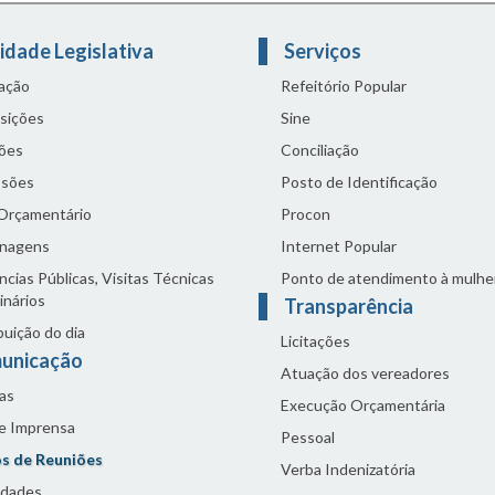
idade Legislativa
Serviços
lação
Refeitório Popular
sições
Sine
ões
Conciliação
sões
Posto de Identificação
 Orçamentário
Procon
nagens
Internet Popular
cias Públicas, Visitas Técnicas
Ponto de atendimento à mulhe
inários
Transparência
buição do dia
Licitações
unicação
Atuação dos vereadores
as
Execução Orçamentária
de Imprensa
Pessoal
s de Reuniões
Verba Indenizatória
idades