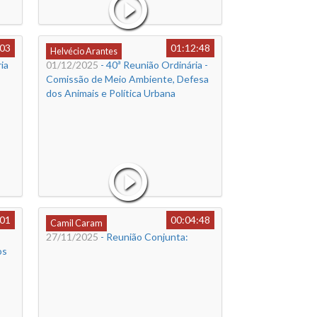
:03
01:12:48
Helvécio Arantes
ia
01/12/2025
- 40ª Reunião Ordinária -
Comissão de Meio Ambiente, Defesa
dos Animais e Política Urbana
:01
00:04:48
Camil Caram
27/11/2025
- Reunião Conjunta:
os