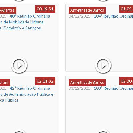
00:19:51
01:05
o Arantes
Amynthas de Barros
025
- 40ª Reunião Ordinária -
04/12/2025
- 104ª Reunião Ordinár
o de Mobilidade Urbana,
a, Comércio e Serviços
02:11:32
02:30
Caram
Amynthas de Barros
025
- 42ª Reunião Ordinária -
03/12/2025
- 103ª Reunião Ordinár
o de Administração Pública e
ça Pública