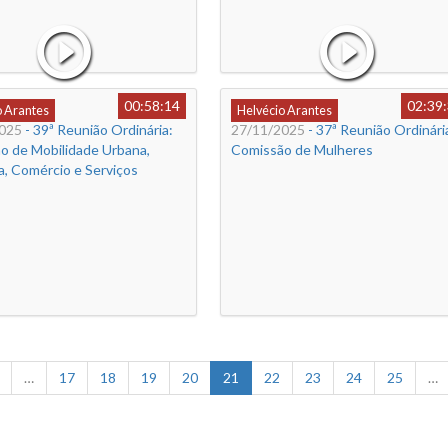
00:58:14
02:39
o Arantes
Helvécio Arantes
025
- 39ª Reunião Ordinária:
27/11/2025
- 37ª Reunião Ordinária
o de Mobilidade Urbana,
Comissão de Mulheres
a, Comércio e Serviços
…
17
18
19
20
21
22
23
24
25
…