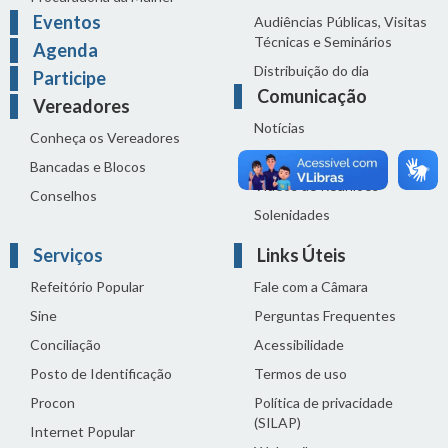
Eventos
Audiências Públicas, Visitas
Técnicas e Seminários
Agenda
Distribuição do dia
Participe
Comunicação
Vereadores
Notícias
Conheça os Vereadores
Sala de Imprensa
Bancadas e Blocos
Vídeos de Reuniões
Conselhos
Solenidades
Serviços
Links Úteis
Refeitório Popular
Fale com a Câmara
Sine
Perguntas Frequentes
Conciliação
Acessibilidade
Posto de Identificação
Termos de uso
Procon
Política de privacidade
(SILAP)
Internet Popular