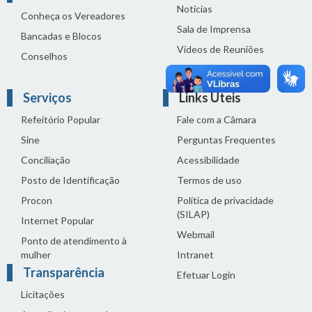
Notícias
Conheça os Vereadores
Sala de Imprensa
Bancadas e Blocos
Vídeos de Reuniões
Conselhos
Solenidades
Serviços
Links Úteis
Refeitório Popular
Fale com a Câmara
Sine
Perguntas Frequentes
Conciliação
Acessibilidade
Posto de Identificação
Termos de uso
Procon
Política de privacidade
(SILAP)
Internet Popular
Webmail
Ponto de atendimento à
mulher
Intranet
Transparência
Efetuar Login
Licitações