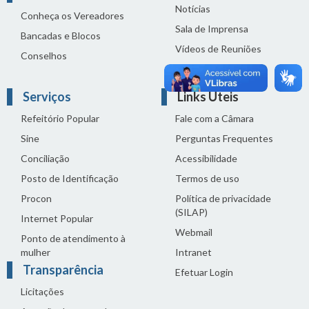
Notícias
Conheça os Vereadores
Sala de Imprensa
Bancadas e Blocos
Vídeos de Reuniões
Conselhos
Solenidades
Serviços
Links Úteis
Refeitório Popular
Fale com a Câmara
Sine
Perguntas Frequentes
Conciliação
Acessibilidade
Posto de Identificação
Termos de uso
Procon
Política de privacidade
(SILAP)
Internet Popular
Webmail
Ponto de atendimento à
mulher
Intranet
Transparência
Efetuar Login
Licitações