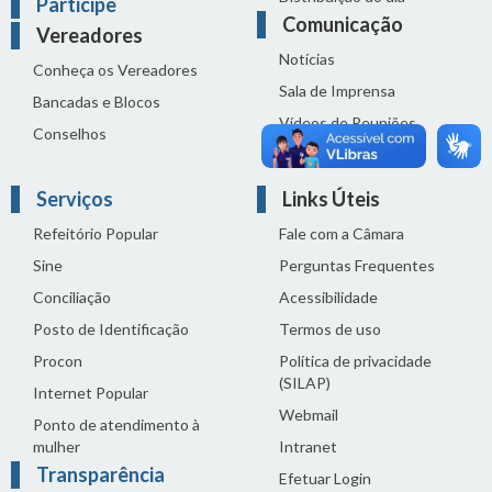
Participe
Comunicação
Vereadores
Notícias
Conheça os Vereadores
Sala de Imprensa
Bancadas e Blocos
Vídeos de Reuniões
Conselhos
Solenidades
Serviços
Links Úteis
Refeitório Popular
Fale com a Câmara
Sine
Perguntas Frequentes
Conciliação
Acessibilidade
Posto de Identificação
Termos de uso
Procon
Política de privacidade
(SILAP)
Internet Popular
Webmail
Ponto de atendimento à
mulher
Intranet
Transparência
Efetuar Login