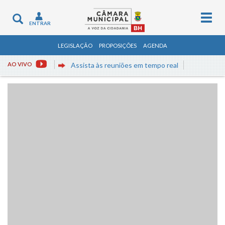
Togg
Toggle
ENTRAR
navig
navigation
LEGISLAÇÃO
PROPOSIÇÕES
AGENDA
AO VIVO
Assista às reuniões em tempo real