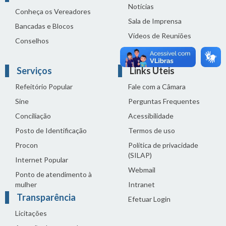
Notícias
Conheça os Vereadores
Sala de Imprensa
Bancadas e Blocos
Vídeos de Reuniões
Conselhos
Solenidades
Serviços
Links Úteis
Refeitório Popular
Fale com a Câmara
Sine
Perguntas Frequentes
Conciliação
Acessibilidade
Posto de Identificação
Termos de uso
Procon
Política de privacidade
(SILAP)
Internet Popular
Webmail
Ponto de atendimento à
mulher
Intranet
Transparência
Efetuar Login
Licitações