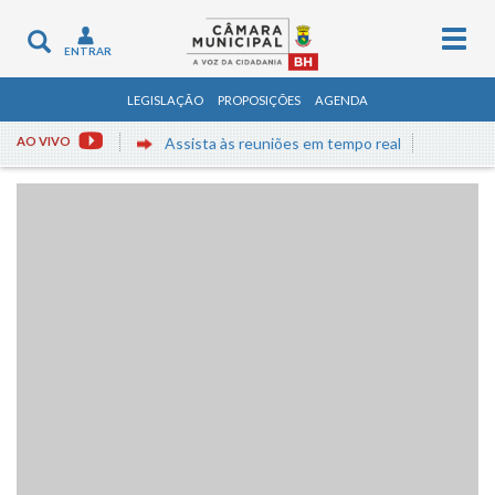
Togg
Toggle
ENTRAR
navig
navigation
LEGISLAÇÃO
PROPOSIÇÕES
AGENDA
AO VIVO
Assista às reuniões em tempo real