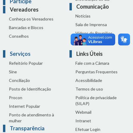
Participe
Comunicação
Vereadores
Notícias
Conheça os Vereadores
Sala de Imprensa
Bancadas e Blocos
Vídeos de Reuniões
Conselhos
Solenidades
Serviços
Links Úteis
Refeitório Popular
Fale com a Câmara
Sine
Perguntas Frequentes
Conciliação
Acessibilidade
Posto de Identificação
Termos de uso
Procon
Política de privacidade
(SILAP)
Internet Popular
Webmail
Ponto de atendimento à
mulher
Intranet
Transparência
Efetuar Login