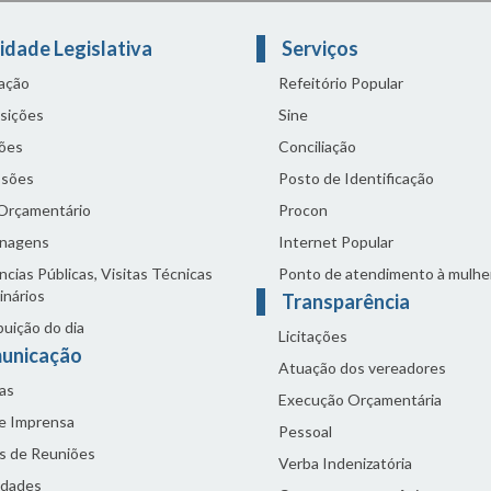
idade Legislativa
Serviços
lação
Refeitório Popular
sições
Sine
ões
Conciliação
sões
Posto de Identificação
 Orçamentário
Procon
nagens
Internet Popular
cias Públicas, Visitas Técnicas
Ponto de atendimento à mulhe
inários
Transparência
buição do dia
Licitações
unicação
Atuação dos vereadores
as
Execução Orçamentária
de Imprensa
Pessoal
s de Reuniões
Verba Indenizatória
idades