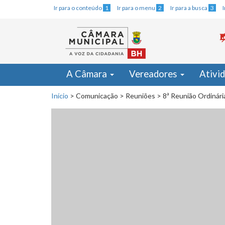
Ir para o conteúdo
1
Ir para o menu
2
Ir para a busca
3
A Câmara
Vereadores
Ativi
Início
>
Comunicação
>
Reuniões
>
8ª Reunião Ordinári