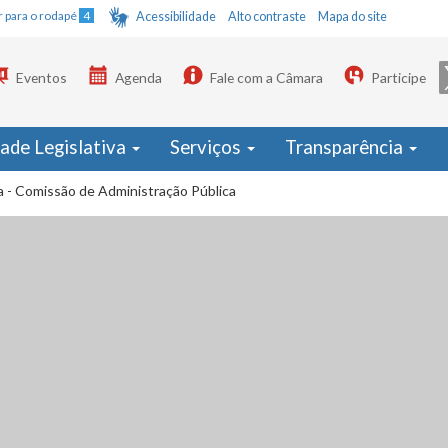
Ir para o rodapé
4
Acessibilidade
Alto contraste
Mapa do site
Eventos
Agenda
Fale com a Câmara
Participe
dade Legislativa
Serviços
Transparência
a - Comissão de Administração Pública