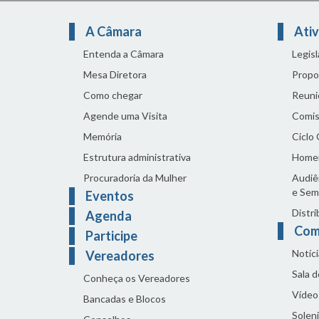
A Câmara
Ativ
Entenda a Câmara
Legis
Mesa Diretora
Propo
Como chegar
Reuni
Agende uma Visita
Comis
Memória
Ciclo
Estrutura administrativa
Home
Procuradoria da Mulher
Audiên
e Sem
Eventos
Distri
Agenda
Com
Participe
Notíci
Vereadores
Sala 
Conheça os Vereadores
Vídeo
Bancadas e Blocos
Solen