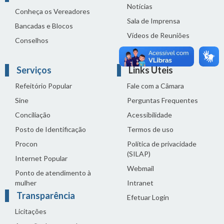
Notícias
Conheça os Vereadores
Sala de Imprensa
Bancadas e Blocos
Vídeos de Reuniões
Conselhos
Solenidades
Serviços
Links Úteis
Refeitório Popular
Fale com a Câmara
Sine
Perguntas Frequentes
Conciliação
Acessibilidade
Posto de Identificação
Termos de uso
Procon
Política de privacidade
(SILAP)
Internet Popular
Webmail
Ponto de atendimento à
mulher
Intranet
Transparência
Efetuar Login
Licitações