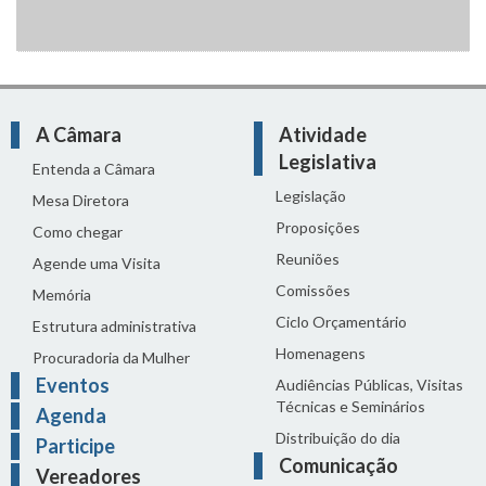
A Câmara
Atividade
Legislativa
Entenda a Câmara
Legislação
Mesa Diretora
Proposições
Como chegar
Reuniões
Agende uma Visita
Comissões
Memória
Ciclo Orçamentário
Estrutura administrativa
Homenagens
Procuradoria da Mulher
Eventos
Audiências Públicas, Visitas
Técnicas e Seminários
Agenda
Distribuição do dia
Participe
Comunicação
Vereadores