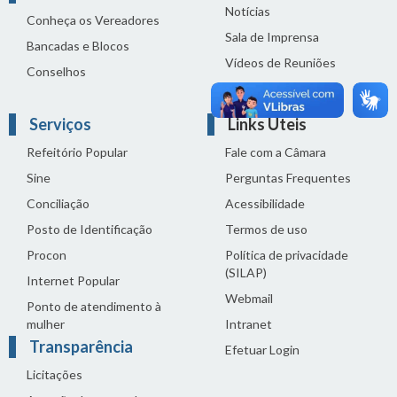
Notícias
Conheça os Vereadores
Sala de Imprensa
Bancadas e Blocos
Vídeos de Reuniões
Conselhos
Solenidades
Serviços
Links Úteis
Refeitório Popular
Fale com a Câmara
Sine
Perguntas Frequentes
Conciliação
Acessibilidade
Posto de Identificação
Termos de uso
Procon
Política de privacidade
(SILAP)
Internet Popular
Webmail
Ponto de atendimento à
mulher
Intranet
Transparência
Efetuar Login
Licitações