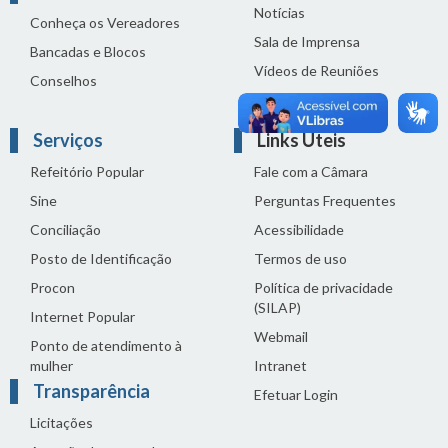
Notícias
Conheça os Vereadores
Sala de Imprensa
Bancadas e Blocos
Vídeos de Reuniões
Conselhos
Solenidades
Serviços
Links Úteis
Refeitório Popular
Fale com a Câmara
Sine
Perguntas Frequentes
Conciliação
Acessibilidade
Posto de Identificação
Termos de uso
Procon
Política de privacidade
(SILAP)
Internet Popular
Webmail
Ponto de atendimento à
mulher
Intranet
Transparência
Efetuar Login
Licitações