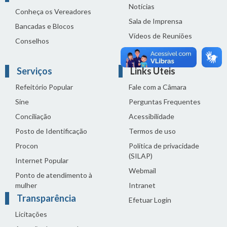
Notícias
Conheça os Vereadores
Sala de Imprensa
Bancadas e Blocos
Vídeos de Reuniões
Conselhos
Solenidades
Serviços
Links Úteis
Refeitório Popular
Fale com a Câmara
Sine
Perguntas Frequentes
Conciliação
Acessibilidade
Posto de Identificação
Termos de uso
Procon
Política de privacidade
(SILAP)
Internet Popular
Webmail
Ponto de atendimento à
mulher
Intranet
Transparência
Efetuar Login
Licitações