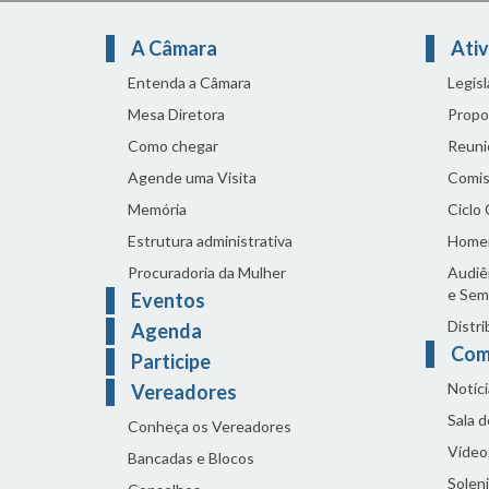
A Câmara
Ativ
Entenda a Câmara
Legis
Mesa Diretora
Propo
Como chegar
Reuni
Agende uma Visita
Comis
Memória
Ciclo
Estrutura administrativa
Home
Procuradoria da Mulher
Audiên
e Sem
Eventos
Distri
Agenda
Com
Participe
Notíci
Vereadores
Sala 
Conheça os Vereadores
Vídeo
Bancadas e Blocos
Solen