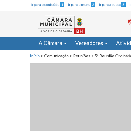
Ir para o conteúdo
1
Ir para o menu
2
Ir para a busca
3
A Câmara
Vereadores
Ativi
Início
>
Comunicação
>
Reuniões
>
5ª Reunião Ordinár