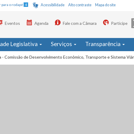
Ir para o rodapé
4
Acessibilidade
Alto contraste
Mapa do site
Eventos
Agenda
Fale com a Câmara
Participe
dade Legislativa
Serviços
Transparência
ia - Comissão de Desenvolvimento Econômico, Transporte e Sistema Viár