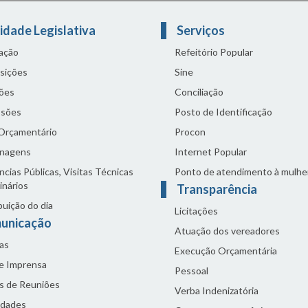
idade Legislativa
Serviços
lação
Refeitório Popular
sições
Sine
ões
Conciliação
sões
Posto de Identificação
 Orçamentário
Procon
nagens
Internet Popular
cias Públicas, Visitas Técnicas
Ponto de atendimento à mulhe
inários
Transparência
buição do dia
Licitações
unicação
Atuação dos vereadores
as
Execução Orçamentária
de Imprensa
Pessoal
s de Reuniões
Verba Indenizatória
idades