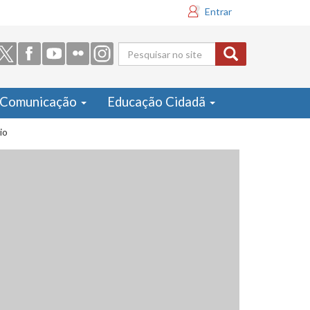
Entrar
Formulário
de busca
Comunicação
Educação Cidadã
io