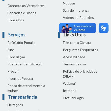
Notícias
Conheça os Vereadores
Sala de Imprensa
Bancadas e Blocos
Vídeos de Reuniões
Conselhos
Solenidades
Serviços
Links Úteis
Refeitório Popular
Fale com a Câmara
Sine
Perguntas Frequentes
Conciliação
Acessibilidade
Posto de Identificação
Termos de uso
Procon
Política de privacidade
(SILAP)
Internet Popular
Webmail
Ponto de atendimento à
mulher
Intranet
Transparência
Efetuar Login
Licitações