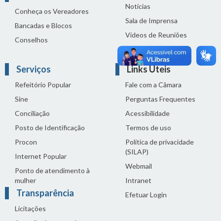
Notícias
Conheça os Vereadores
Sala de Imprensa
Bancadas e Blocos
Vídeos de Reuniões
Conselhos
Solenidades
Serviços
Links Úteis
Refeitório Popular
Fale com a Câmara
Sine
Perguntas Frequentes
Conciliação
Acessibilidade
Posto de Identificação
Termos de uso
Procon
Política de privacidade
(SILAP)
Internet Popular
Webmail
Ponto de atendimento à
mulher
Intranet
Transparência
Efetuar Login
Licitações