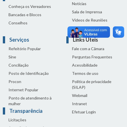
Notícias
Conheça os Vereadores
Sala de Imprensa
Bancadas e Blocos
Vídeos de Reuniões
Conselhos
Solenidades
Serviços
Links Úteis
Refeitório Popular
Fale com a Câmara
Sine
Perguntas Frequentes
Conciliação
Acessibilidade
Posto de Identificação
Termos de uso
Procon
Política de privacidade
(SILAP)
Internet Popular
Webmail
Ponto de atendimento à
mulher
Intranet
Transparência
Efetuar Login
Licitações