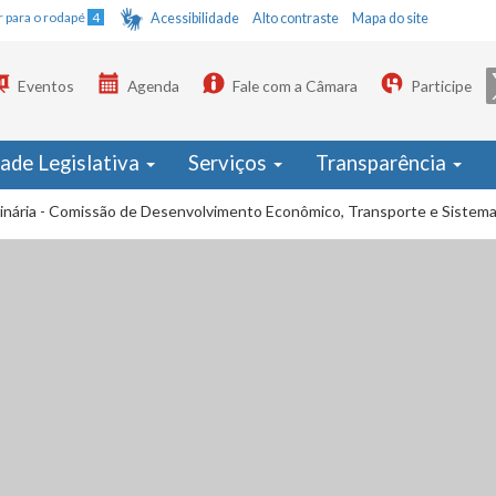
Ir para o rodapé
4
Acessibilidade
Alto contraste
Mapa do site
Eventos
Agenda
Fale com a Câmara
Participe
dade Legislativa
Serviços
Transparência
inária - Comissão de Desenvolvimento Econômico, Transporte e Sistema