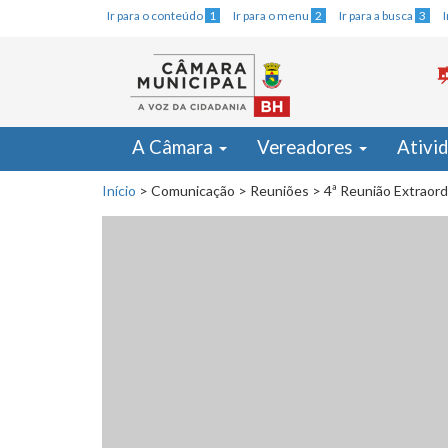
Ir para o conteúdo
1
Ir para o menu
2
Ir para a busca
3
A Câmara
Vereadores
Ativi
Início
>
Comunicação
>
Reuniões
>
4ª Reunião Extraord