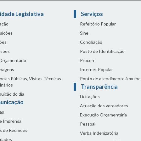
idade Legislativa
Serviços
lação
Refeitório Popular
sições
Sine
ões
Conciliação
sões
Posto de Identificação
 Orçamentário
Procon
nagens
Internet Popular
cias Públicas, Visitas Técnicas
Ponto de atendimento à mulhe
inários
Transparência
buição do dia
Licitações
unicação
Atuação dos vereadores
as
Execução Orçamentária
de Imprensa
Pessoal
s de Reuniões
Verba Indenizatória
idades