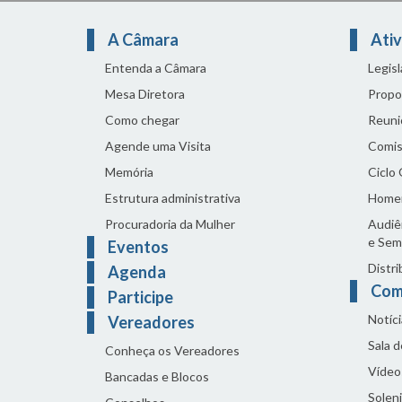
A Câmara
Ativ
Entenda a Câmara
Legis
Mesa Diretora
Propo
Como chegar
Reuni
Agende uma Visita
Comis
Memória
Ciclo
Estrutura administrativa
Home
Procuradoria da Mulher
Audiên
e Sem
Eventos
Distri
Agenda
Com
Participe
Notíci
Vereadores
Sala 
Conheça os Vereadores
Vídeo
Bancadas e Blocos
Solen