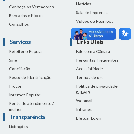
Notícias
Conheça os Vereadores
Sala de Imprensa
Bancadas e Blocos
Vídeos de Reuniões
Conselhos
Solenidades
Serviços
Links Úteis
Refeitório Popular
Fale com a Câmara
Sine
Perguntas Frequentes
Conciliação
Acessibilidade
Posto de Identificação
Termos de uso
Procon
Política de privacidade
(SILAP)
Internet Popular
Webmail
Ponto de atendimento à
mulher
Intranet
Transparência
Efetuar Login
Licitações