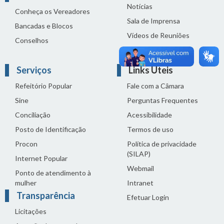
Notícias
Conheça os Vereadores
Sala de Imprensa
Bancadas e Blocos
Vídeos de Reuniões
Conselhos
Solenidades
Serviços
Links Úteis
Refeitório Popular
Fale com a Câmara
Sine
Perguntas Frequentes
Conciliação
Acessibilidade
Posto de Identificação
Termos de uso
Procon
Política de privacidade
(SILAP)
Internet Popular
Webmail
Ponto de atendimento à
mulher
Intranet
Transparência
Efetuar Login
Licitações