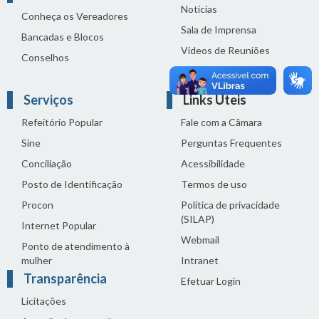
Notícias
Conheça os Vereadores
Sala de Imprensa
Bancadas e Blocos
Vídeos de Reuniões
Conselhos
Solenidades
Serviços
Links Úteis
Refeitório Popular
Fale com a Câmara
Sine
Perguntas Frequentes
Conciliação
Acessibilidade
Posto de Identificação
Termos de uso
Procon
Política de privacidade
(SILAP)
Internet Popular
Webmail
Ponto de atendimento à
mulher
Intranet
Transparência
Efetuar Login
Licitações