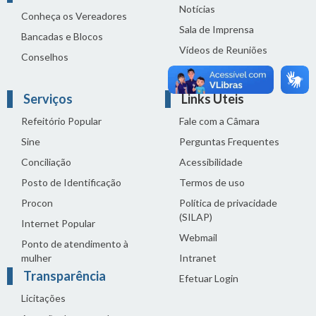
Notícias
Conheça os Vereadores
Sala de Imprensa
Bancadas e Blocos
Vídeos de Reuniões
Conselhos
Solenidades
Serviços
Links Úteis
Refeitório Popular
Fale com a Câmara
Sine
Perguntas Frequentes
Conciliação
Acessibilidade
Posto de Identificação
Termos de uso
Procon
Política de privacidade
(SILAP)
Internet Popular
Webmail
Ponto de atendimento à
mulher
Intranet
Transparência
Efetuar Login
Licitações