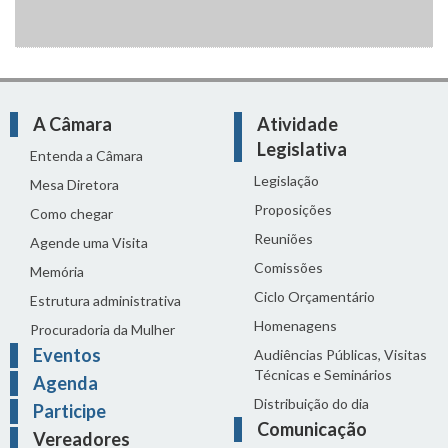
A Câmara
Atividade
Legislativa
Entenda a Câmara
Legislação
Mesa Diretora
Proposições
Como chegar
Reuniões
Agende uma Visita
Comissões
Memória
Ciclo Orçamentário
Estrutura administrativa
Homenagens
Procuradoria da Mulher
Eventos
Audiências Públicas, Visitas
Técnicas e Seminários
Agenda
Distribuição do dia
Participe
Comunicação
Vereadores