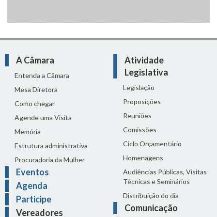
A Câmara
Atividade
Legislativa
Entenda a Câmara
Legislação
Mesa Diretora
Proposições
Como chegar
Reuniões
Agende uma Visita
Comissões
Memória
Ciclo Orçamentário
Estrutura administrativa
Homenagens
Procuradoria da Mulher
Eventos
Audiências Públicas, Visitas
Técnicas e Seminários
Agenda
Distribuição do dia
Participe
Comunicação
Vereadores