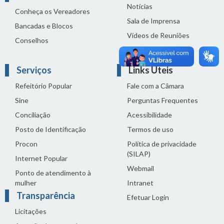
Notícias
Conheça os Vereadores
Sala de Imprensa
Bancadas e Blocos
Vídeos de Reuniões
Conselhos
Solenidades
Serviços
Links Úteis
Refeitório Popular
Fale com a Câmara
Sine
Perguntas Frequentes
Conciliação
Acessibilidade
Posto de Identificação
Termos de uso
Procon
Política de privacidade
(SILAP)
Internet Popular
Webmail
Ponto de atendimento à
mulher
Intranet
Transparência
Efetuar Login
Licitações