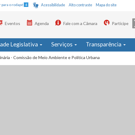
Ir para o rodapé
4
Acessibilidade
Alto contraste
Mapa do site
Eventos
Agenda
Fale com a Câmara
Participe
dade Legislativa
Serviços
Transparência
inária - Comissão de Meio Ambiente e Política Urbana