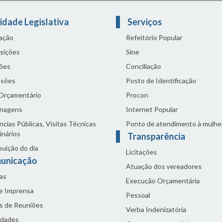
idade Legislativa
Serviços
lação
Refeitório Popular
sições
Sine
ões
Conciliação
sões
Posto de Identificação
 Orçamentário
Procon
nagens
Internet Popular
cias Públicas, Visitas Técnicas
Ponto de atendimento à mulhe
inários
Transparência
buição do dia
Licitações
unicação
Atuação dos vereadores
as
Execução Orçamentária
de Imprensa
Pessoal
s de Reuniões
Verba Indenizatória
idades