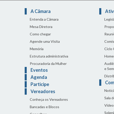
A Câmara
Ativ
Entenda a Câmara
Legis
Mesa Diretora
Propo
Como chegar
Reuni
Agende uma Visita
Comis
Memória
Ciclo
Estrutura administrativa
Home
Procuradoria da Mulher
Audiên
e Sem
Eventos
Distri
Agenda
Com
Participe
Notíci
Vereadores
Sala 
Conheça os Vereadores
Vídeo
Bancadas e Blocos
Solen