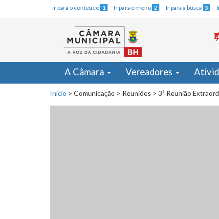
Ir para o conteúdo
1
Ir para o menu
2
Ir para a busca
3
A Câmara
Vereadores
Ativi
Início
>
Comunicação
>
Reuniões
>
3ª Reunião Extraord